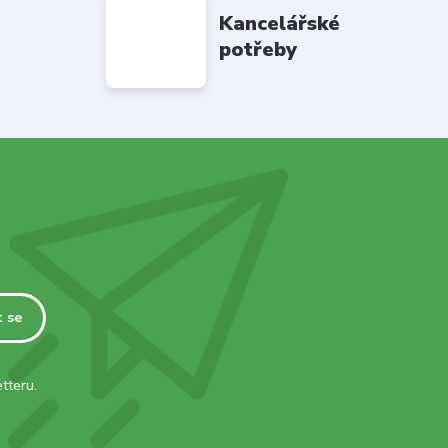
Kancelářské
potřeby
t se
tteru.