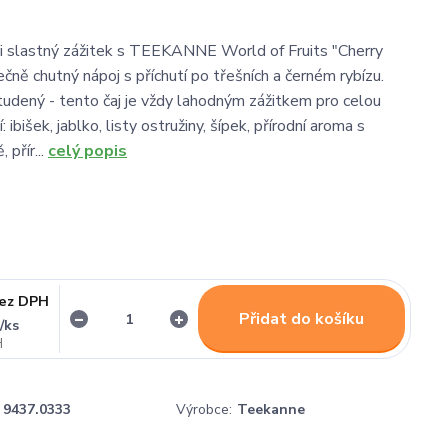
i slastný zážitek s TEEKANNE World of Fruits "Cherry
ečně chutný nápoj s příchutí po třešních a černém rybízu.
udený - tento čaj je vždy lahodným zážitkem pro celou
: ibišek, jablko, listy ostružiny, šípek, přírodní aroma s
 přír...
celý popis
ez DPH
Přidat do košíku
/
ks
č
9437.0333
Výrobce:
Teekanne