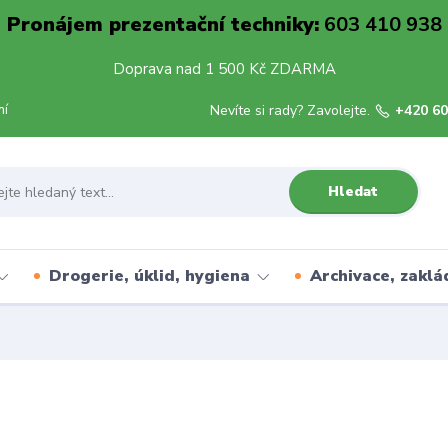
Pronájem prezentační techniky:
603 410 938
Doprava nad 1 500 Kč ZDARMA
mí
Nevíte si rady? Zavolejte.
+420 60
Hledat
Drogerie, úklid, hygiena
Archivace, zaklá