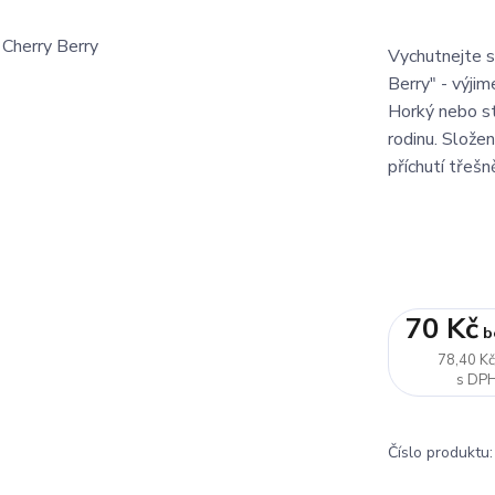
Vychutnejte s
Berry" - výjim
Horký nebo st
rodinu. Složení
příchutí třešně,
70 Kč
b
78,40 K
Číslo produktu: