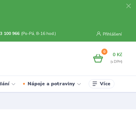
3 100 966
(Po-Pá, 8-16 hod.)
Přihlášení
0
0 Kč
Více
dání
Nápoje a potraviny