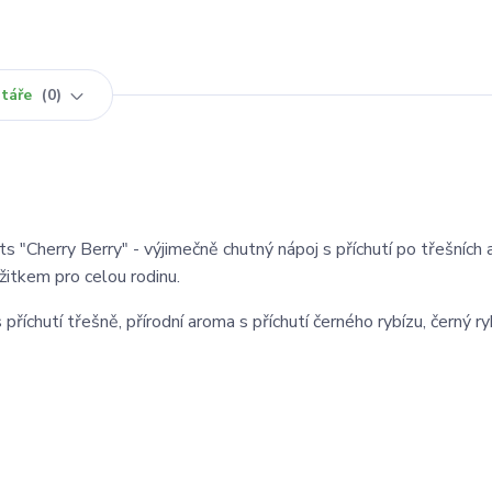
táře
0
 "Cherry Berry" - výjimečně chutný nápoj s příchutí po třešních
žitkem pro celou rodinu.
 s příchutí třešně, přírodní aroma s příchutí černého rybízu, černý ry