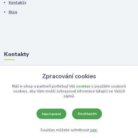
Kontakty
Blog
Kontakty
Zákaznická podpora
Zpracování cookies
+420 603 100 966
(Po-Pá, 8-16 hod.)
Náš e-shop a partneři potřebují Váš
souhlas
s použitím souborů
cookies, aby Vám mohli zobrazovat informace týkající se Vašich
zájmů.
kancelar@ka-ma.cz
Souhlasím
Nastavení
Souhlas můžete odmítnout
zde
.
Vytvořeno na
Eshop-rychle.cz