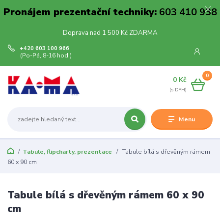
Pronájem prezentační techniky:
603 410 938
Doprava nad 1 500 Kč ZDARMA
+420 603 100 966
(Po-Pá, 8-16 hod.)
0
0 Kč
Menu
Tabule, flipcharty, prezentace
Tabule bílá s dřevěným rámem
60 x 90 cm
Tabule bílá s dřevěným rámem 60 x 90
cm