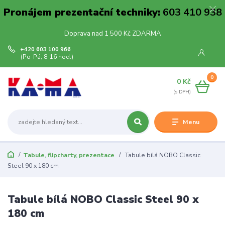
Pronájem prezentační techniky:
603 410 938
Doprava nad 1 500 Kč ZDARMA
+420 603 100 966
(Po-Pá, 8-16 hod.)
0
0 Kč
Menu
Tabule, flipcharty, prezentace
Tabule bílá NOBO Classic
Steel 90 x 180 cm
Tabule bílá NOBO Classic Steel 90 x
180 cm