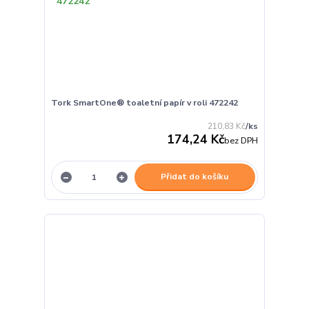
Tork SmartOne® toaletní papír v roli 472242
210,83 Kč
/
ks
174,24 Kč
bez DPH
Přidat do košíku