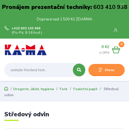
Pronájem prezentační techniky:
603 410 938
Doprava nad 1 500 Kč ZDARMA
+420 603 100 966
(Po-Pá, 8-16 hod.)
0
0 Kč
Menu
Drogerie, úklid, hygiena
Tork
Toaletní papír
Středový
odvin
Středový odvin