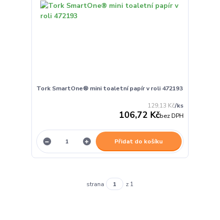
Tork SmartOne® mini toaletní papír v roli 472193
129,13 Kč
/
ks
106,72 Kč
bez DPH
Přidat do košíku
strana
z 1