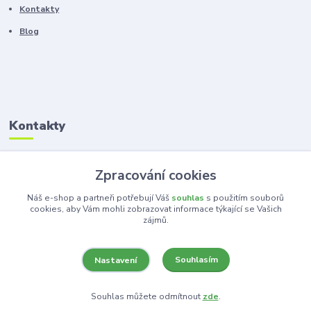
Kontakty
Blog
Kontakty
Zákaznická podpora
Zpracování cookies
+420 603 100 966
(Po-Pá, 8-16 hod.)
Náš e-shop a partneři potřebují Váš
souhlas
s použitím souborů
cookies, aby Vám mohli zobrazovat informace týkající se Vašich
zájmů.
kancelar@ka-ma.cz
Souhlasím
Nastavení
Souhlas můžete odmítnout
zde
.
Vytvořeno na
Eshop-rychle.cz