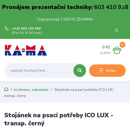
Pronájem prezentační techniky:
603 410 938
Doprava nad 1 500 Kč ZDARMA
+420 603 100 966
(Po-Pá, 8-16 hod.)
0
0 Kč
Menu
Archivace, zakládání
Stojánek na psací potřeby ICO LUX -
transp. černý
Stojánek na psací potřeby ICO LUX -
transp. černý