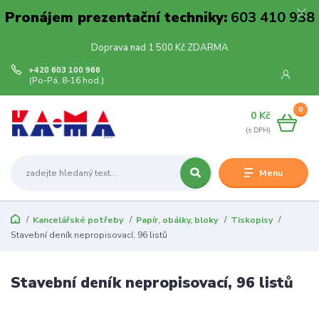
Pronájem prezentační techniky:
603 410 938
Doprava nad 1 500 Kč ZDARMA
+420 603 100 966
(Po-Pá, 8-16 hod.)
0
0 Kč
Menu
Kancelářské potřeby
Papír, obálky, bloky
Tiskopisy
Stavební deník nepropisovací, 96 listů
Stavební deník nepropisovací, 96 listů