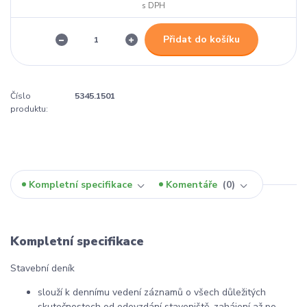
Přidat do košíku
Číslo
5345.1501
produktu:
Kompletní specifikace
Komentáře
0
Kompletní specifikace
Stavební deník
slouží k dennímu vedení záznamů o všech důležitých
skutečnostech od odevzdání staveniště, zahájení až po