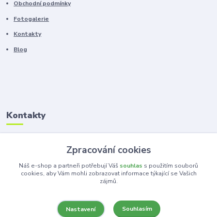
Obchodní podmínky
Fotogalerie
Kontakty
Blog
Kontakty
Zákaznická podpora
Zpracování cookies
+420 603 100 966
(Po-Pá, 8-16 hod.)
Náš e-shop a partneři potřebují Váš
souhlas
s použitím souborů
cookies, aby Vám mohli zobrazovat informace týkající se Vašich
zájmů.
kancelar@ka-ma.cz
Souhlasím
Nastavení