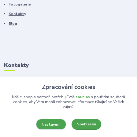
Fotogalerie
Kontakty
Blog
Kontakty
Zákaznická podpora
Zpracování cookies
+420 603 100 966
(Po-Pá, 8-16 hod.)
Náš e-shop a partneři potřebují Váš
souhlas
s použitím souborů
cookies, aby Vám mohli zobrazovat informace týkající se Vašich
zájmů.
kancelar@ka-ma.cz
Souhlasím
Nastavení