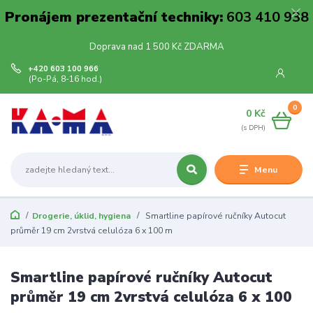
Pronájem prezentační techniky:
603 410 938
Doprava nad 1 500 Kč ZDARMA
+420 603 100 966
(Po-Pá, 8-16 hod.)
0
0 Kč
Menu
Drogerie, úklid, hygiena
Smartline papírové ručníky Autocut
průměr 19 cm 2vrstvá celulóza 6 x 100 m
Smartline papírové ručníky Autocut
průměr 19 cm 2vrstvá celulóza 6 x 100