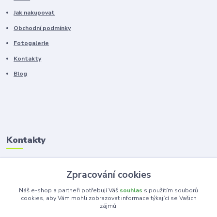
Jak nakupovat
Obchodní podmínky
Fotogalerie
Kontakty
Blog
Kontakty
Zákaznická podpora
Zpracování cookies
+420 603 100 966
(Po-Pá, 8-16 hod.)
Náš e-shop a partneři potřebují Váš
souhlas
s použitím souborů
cookies, aby Vám mohli zobrazovat informace týkající se Vašich
zájmů.
kancelar@ka-ma.cz