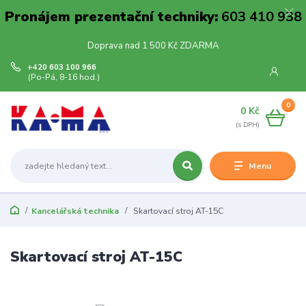
Pronájem prezentační techniky:
603 410 938
Doprava nad 1 500 Kč ZDARMA
+420 603 100 966
(Po-Pá, 8-16 hod.)
0
0 Kč
Menu
Kancelářská technika
Skartovací stroj AT-15C
Skartovací stroj AT-15C