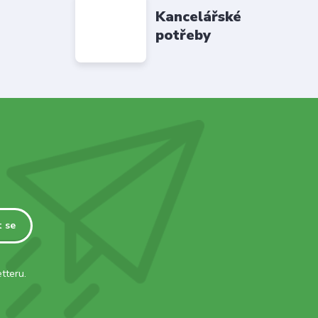
Kancelářské
potřeby
t se
tteru.