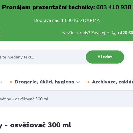
Pronájem prezentační techniky:
603 410 938
Doprava nad 1 500 Kč ZDARMA
mí
Nevíte si rady? Zavolejte.
+420 60
Hledat
Drogerie, úklid, hygiena
Archivace, zaklá
větiny - osvěžovač 300 ml
y - osvěžovač 300 ml