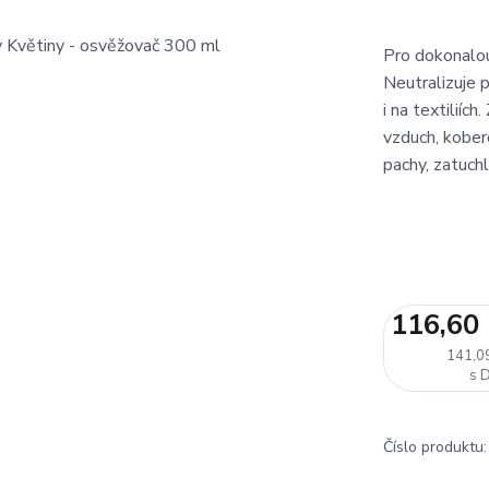
Pro dokonalou
Neutralizuje 
i na textiliíc
vzduch, kober
pachy, zatuchli
116,60
141,0
Číslo produktu: