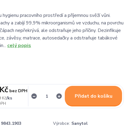
 hygienu pracovního prostředí a příjemnou svěží vůni.
pachy a zabíjí 99,9% mikroorganismů ve vzduchu, na povrchu
h. Zápach nepřekrývá, ale odstraňuje jeho příčiny. Dezinfikuje
ce, závěsy, matrace, autosedačky a odstraňuje tabákové
n...
celý popis
 Kč
bez DPH
Přidat do košíku
/
ks
9 Kč
9843.1903
Výrobce:
Sanytol