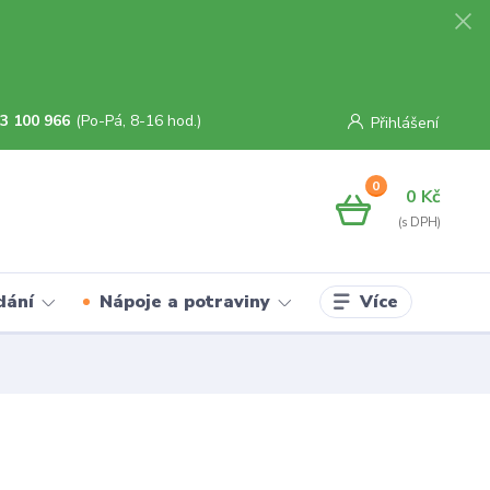
3 100 966
(Po-Pá, 8-16 hod.)
Přihlášení
0
0 Kč
Více
dání
Nápoje a potraviny