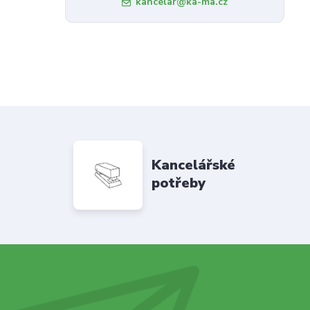
kancelar@ka-ma.cz
Kancelářské
potřeby