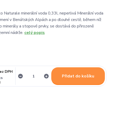
 Naturale minerální voda 0,33l, neperlivá Minerální voda
mení v Benátských Alpách a po dlouhé cestě, během níž
o minerály a stopové prvky, se dostává do přirozeně
zemní nádrže.
celý popis
ez DPH
Přidat do košíku
ks