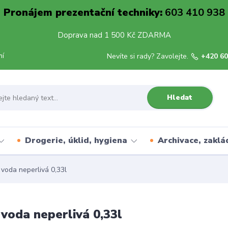
Pronájem prezentační techniky:
603 410 938
Doprava nad 1 500 Kč ZDARMA
mí
Nevíte si rady? Zavolejte.
+420 60
Hledat
Drogerie, úklid, hygiena
Archivace, zaklá
voda neperlivá 0,33l
voda neperlivá 0,33l