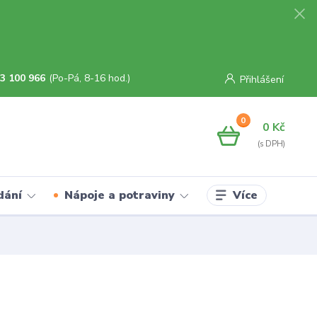
3 100 966
(Po-Pá, 8-16 hod.)
Přihlášení
0
0 Kč
Více
dání
Nápoje a potraviny