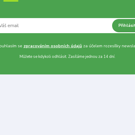
Přihlási
uhlasím se
zpracováním osobních údajů
za účelem rozesílky newsle
Můžete se kdykoli odhlásit. Zasíláme jednou za 14 dní.