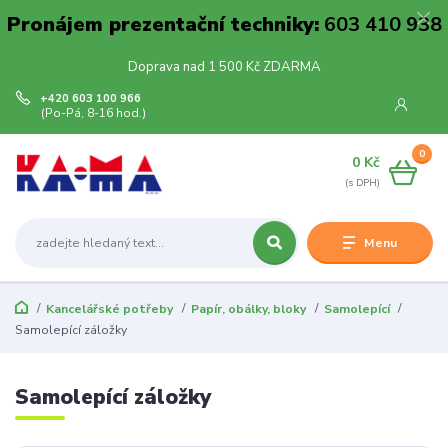
Pronájem prezentační techniky:
603 410 938
Doprava nad 1 500 Kč ZDARMA
+420 603 100 966
(Po-Pá, 8-16 hod.)
0
0 Kč
Menu
Kancelářské potřeby
Papír, obálky, bloky
Samolepící
Samolepící záložky
Samolepící záložky