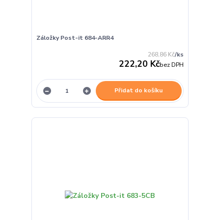
Záložky Post-it 684-ARR4
268,86 Kč
/
ks
222,20 Kč
bez DPH
Přidat do košíku