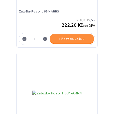
Záložky Post-it 684-ARR3
268,86 Kč
/
ks
222,20 Kč
bez DPH
Přidat do košíku