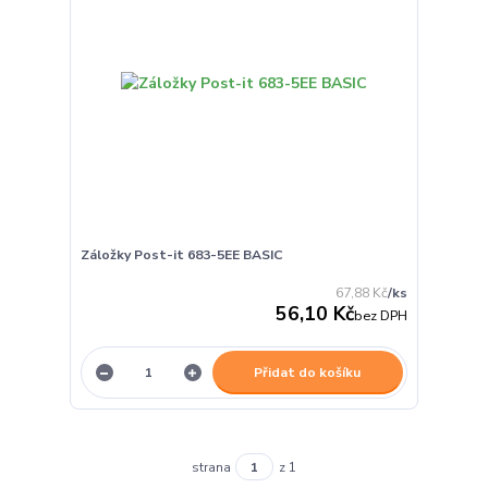
Záložky Post-it 683-5EE BASIC
67,88 Kč
/
ks
56,10 Kč
bez DPH
Přidat do košíku
strana
z 1