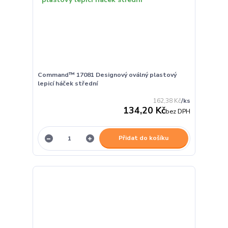
Command™ 17081 Designový oválný plastový
lepicí háček střední
162,38 Kč
/
ks
134,20 Kč
bez DPH
Přidat do košíku