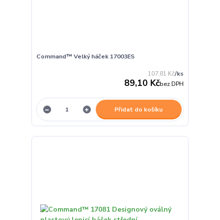
Command™ Velký háček 17003ES
107,81 Kč
/
ks
89,10 Kč
bez DPH
Přidat do košíku