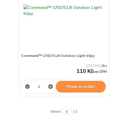
Command™ 17017CLR Outdoor Light klipy
133,10 Kč
/
ks
110 Kč
bez DPH
Přidat do košíku
strana
z 1