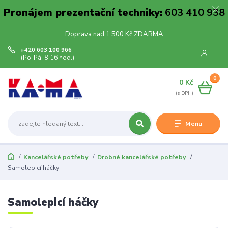
Pronájem prezentační techniky:
603 410 938
Doprava nad 1 500 Kč ZDARMA
+420 603 100 966
(Po-Pá, 8-16 hod.)
0
0 Kč
Menu
Kancelářské potřeby
Drobné kancelářské potřeby
Samolepicí háčky
Samolepicí háčky