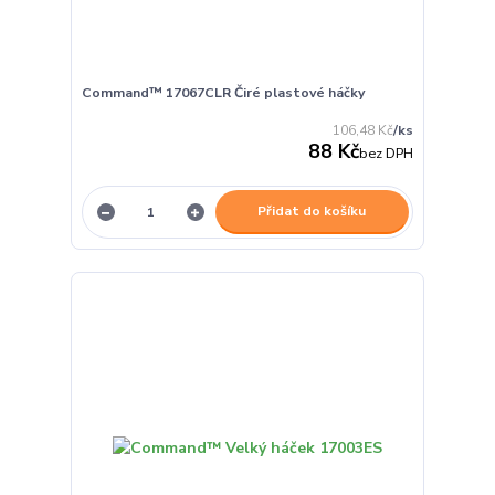
Command™ 17067CLR Čiré plastové háčky
106,48 Kč
/
ks
88 Kč
bez DPH
Přidat do košíku