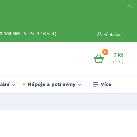
3 100 966
(Po-Pá, 8-16 hod.)
Přihlášení
0
0 Kč
Více
dání
Nápoje a potraviny