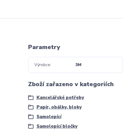
Parametry
Výrobce
3M
Zboží zařazeno v kategoriích
Kancelářské potřeby
Papír, obálky, bloky
Samolepící
Samolepící bločky