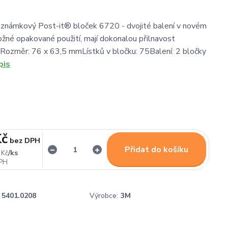
oznámkový Post-it® bloček 6720 - dvojité balení v novém
žné opakované použití, mají dokonalou přilnavost
. Rozměr: 76 x 63,5 mmLístků v bločku: 75Balení: 2 bločky
pis
Kč
bez DPH
Přidat do košíku
/
ks
 Kč
5401.0208
Výrobce:
3M