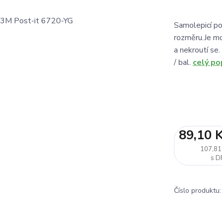
Samolepicí p
rozměru.Je mo
a nekroutí se
/ bal.
celý po
89,10 
107,81
Číslo produktu: