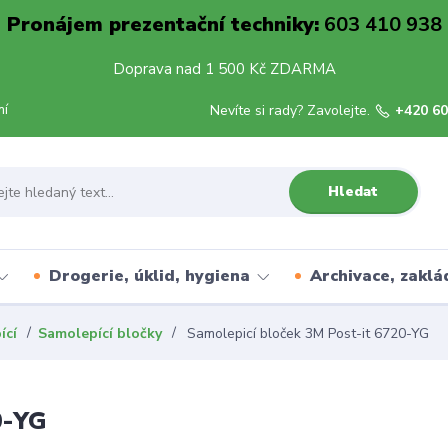
Pronájem prezentační techniky:
603 410 938
Doprava nad 1 500 Kč ZDARMA
mí
Nevíte si rady? Zavolejte.
+420 60
Hledat
Drogerie, úklid, hygiena
Archivace, zaklá
ící
Samolepící bločky
Samolepicí bloček 3M Post-it 6720-YG
0-YG