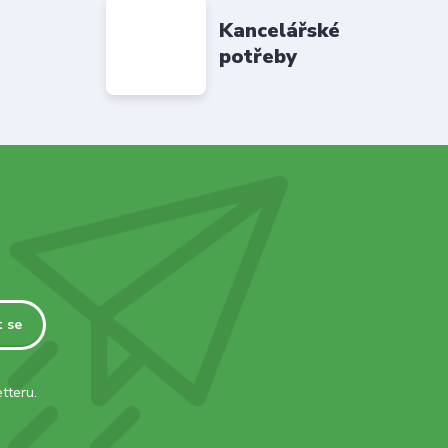
Kancelářské
potřeby
t se
tteru.