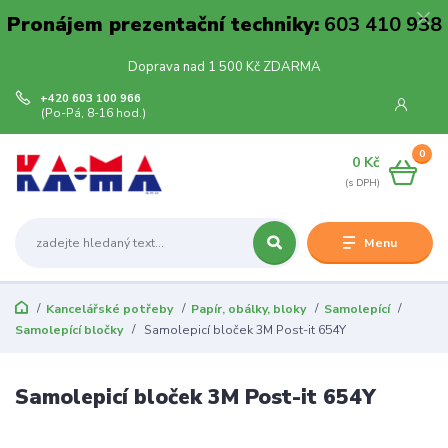
Pronájem prezentační techniky:
603 410 938
Doprava nad 1 500 Kč ZDARMA
+420 603 100 966
(Po-Pá, 8-16 hod.)
0
0 Kč
Menu
Kancelářské potřeby
Papír, obálky, bloky
Samolepící
Samolepící bločky
Samolepicí bloček 3M Post-it 654Y
Samolepicí bloček 3M Post-it 654Y