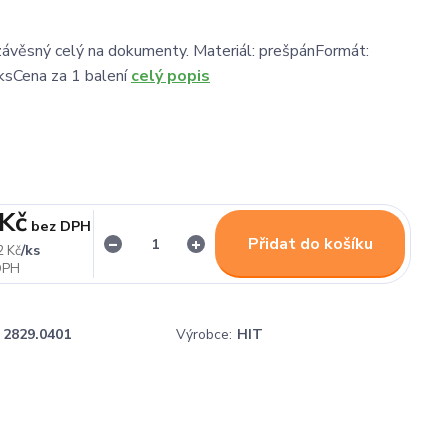
ávěsný celý na dokumenty. Materiál: prešpánFormát:
ksCena za 1 balení
celý popis
 Kč
bez DPH
Přidat do košíku
/
ks
2 Kč
2829.0401
Výrobce:
HIT