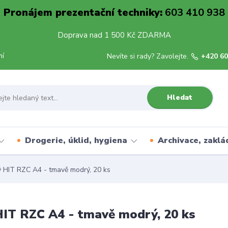
Pronájem prezentační techniky:
603 410 938
Doprava nad 1 500 Kč ZDARMA
mí
Nevíte si rady? Zavolejte.
+420 60
Hledat
Drogerie, úklid, hygiena
Archivace, zaklá
 HIT RZC A4 - tmavě modrý, 20 ks
IT RZC A4 - tmavě modrý, 20 ks