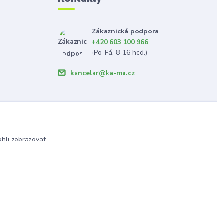
Zákaznická podpora
+420 603 100 966
(Po-Pá, 8-16 hod.)
kancelar@ka-ma.cz
hli zobrazovat
Vytvořeno na
Eshop-rychle.cz