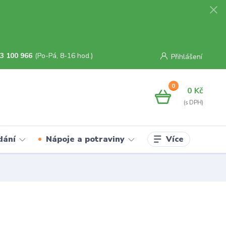
3 100 966
(Po-Pá, 8-16 hod.)
Přihlášení
0
0 Kč
Více
dání
Nápoje a potraviny