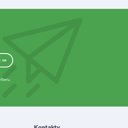
t se
tteru.
Kontakty