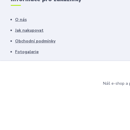
O nás
Jak nakupovat
Obchodní podmínky
Fotogalerie
Kontakty
Blog
Náš e-shop a p