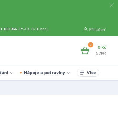
3 100 966
(Po-Pá, 8-16 hod.)
Přihlášení
0
0 Kč
Více
dání
Nápoje a potraviny