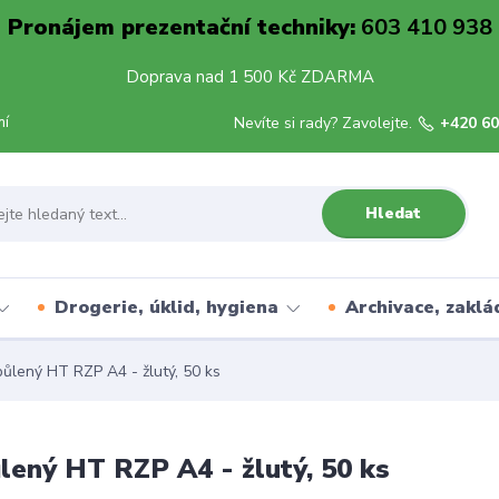
Pronájem prezentační techniky:
603 410 938
Doprava nad 1 500 Kč ZDARMA
mí
Nevíte si rady? Zavolejte.
+420 60
Hledat
Drogerie, úklid, hygiena
Archivace, zaklá
ůlený HT RZP A4 - žlutý, 50 ks
lený HT RZP A4 - žlutý, 50 ks