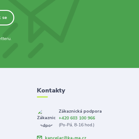
t se
tteru.
Kontakty
Zákaznická podpora
+420 603 100 966
(Po-Pá, 8-16 hod.)
kancelar@ka-ma.cz