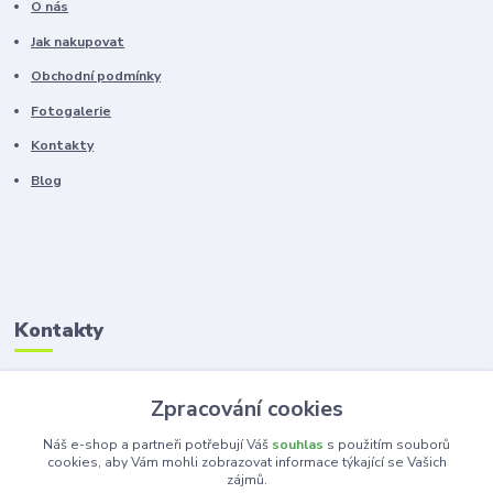
O nás
Jak nakupovat
Obchodní podmínky
Fotogalerie
Kontakty
Blog
Kontakty
Zákaznická podpora
Zpracování cookies
+420 603 100 966
(Po-Pá, 8-16 hod.)
Náš e-shop a partneři potřebují Váš
souhlas
s použitím souborů
cookies, aby Vám mohli zobrazovat informace týkající se Vašich
zájmů.
kancelar@ka-ma.cz