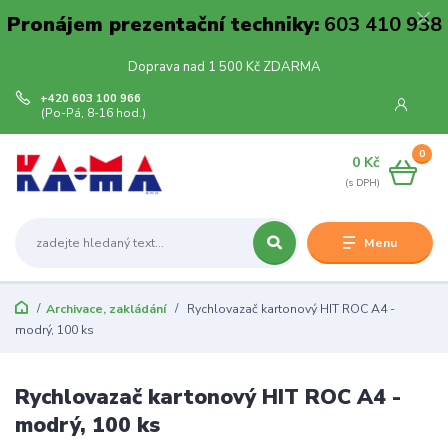
Pronájem prezentační techniky:
603 410 938
Doprava nad 1 500 Kč ZDARMA
+420 603 100 966
(Po-Pá, 8-16 hod.)
0
0 Kč
Menu
Archivace, zakládání
Rychlovazač kartonový HIT ROC A4 -
modrý, 100 ks
Rychlovazač kartonový HIT ROC A4 -
modrý, 100 ks