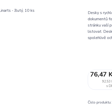
Desky s rychl
dokumentů for
stránku vaší
listovat. Des
spolehlivě oc
76,47 
92,53 
Číslo produktu: