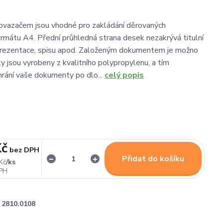
ovazačem jsou vhodné pro zakládání děrovaných
mátu A4. Přední průhledná strana desek nezakrývá titulní
 prezentace, spisu apod. Založeným dokumentem je možno
ky jsou vyrobeny z kvalitního polypropylenu, a tím
hrání vaše dokumenty po dlo...
celý popis
Kč
bez DPH
Přidat do košíku
/
ks
Kč
2810.0108