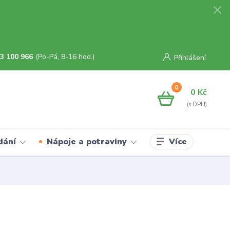
3 100 966
(Po-Pá, 8-16 hod.)
Přihlášení
0
0 Kč
Více
dání
Nápoje a potraviny