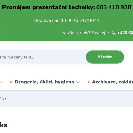
Pronájem prezentační techniky:
603 410 938
Doprava nad 1 500 Kč ZDARMA
mí
Nevíte si rady? Zavolejte.
+420 60
Hledat
Drogerie, úklid, hygiena
Archivace, zaklá
0 ks
 ks