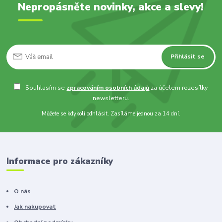
Nepropásněte novinky, akce a slevy!
Přihlásit se
Souhlasím se
zpracováním osobních údajů
za účelem rozesílky
newsletteru.
Můžete se kdykoli odhlásit. Zasíláme jednou za 14 dní.
Informace pro zákazníky
O nás
Jak nakupovat