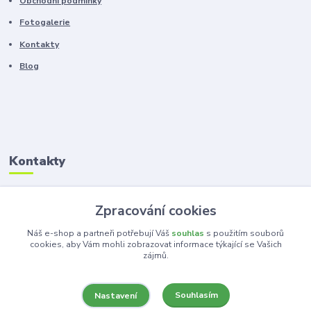
Obchodní podmínky
Fotogalerie
Kontakty
Blog
Kontakty
Zákaznická podpora
Zpracování cookies
+420 603 100 966
(Po-Pá, 8-16 hod.)
Náš e-shop a partneři potřebují Váš
souhlas
s použitím souborů
cookies, aby Vám mohli zobrazovat informace týkající se Vašich
zájmů.
kancelar@ka-ma.cz
Souhlasím
Nastavení