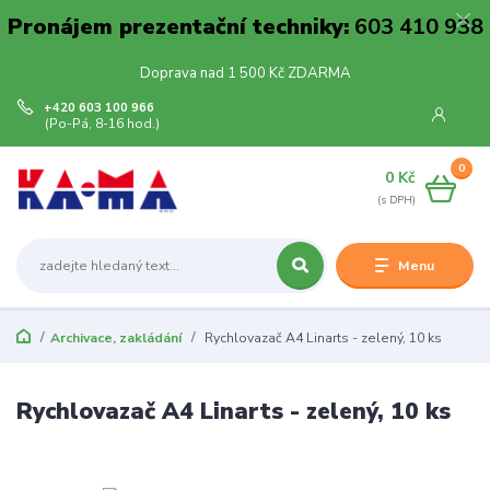
Pronájem prezentační techniky:
603 410 938
Doprava nad 1 500 Kč ZDARMA
+420 603 100 966
(Po-Pá, 8-16 hod.)
0
0 Kč
Menu
Archivace, zakládání
Rychlovazač A4 Linarts - zelený, 10 ks
Rychlovazač A4 Linarts - zelený, 10 ks