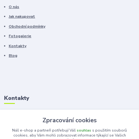
O nás
Jak nakupovat
Obchodní podmínky
Fotogalerie
Kontakty
Blog
Kontakty
Zákaznická podpora
Zpracování cookies
+420 603 100 966
(Po-Pá, 8-16 hod.)
Náš e-shop a partneři potřebují Váš
souhlas
s použitím souborů
cookies, aby Vám mohli zobrazovat informace týkající se Vašich