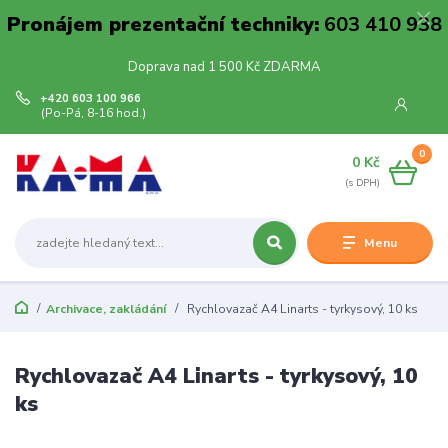
Pronájem prezentační techniky:
603 410 938
Doprava nad 1 500 Kč ZDARMA
+420 603 100 966
(Po-Pá, 8-16 hod.)
0
0 Kč
Menu
Archivace, zakládání
Rychlovazač A4 Linarts - tyrkysový, 10 ks
Rychlovazač A4 Linarts - tyrkysový, 10
ks