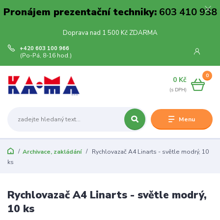
Pronájem prezentační techniky:
603 410 938
Doprava nad 1 500 Kč ZDARMA
+420 603 100 966
(Po-Pá, 8-16 hod.)
0
0 Kč
Menu
Archivace, zakládání
Rychlovazač A4 Linarts - světle modrý, 10
ks
Rychlovazač A4 Linarts - světle modrý,
10 ks