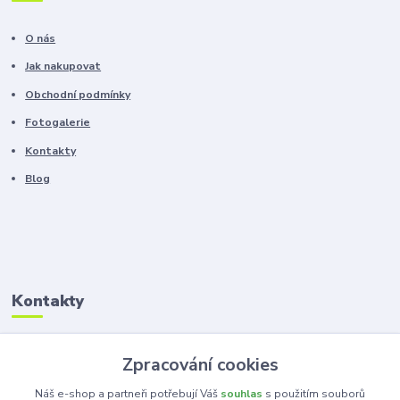
O nás
Jak nakupovat
Obchodní podmínky
Fotogalerie
Kontakty
Blog
Kontakty
Zákaznická podpora
Zpracování cookies
+420 603 100 966
(Po-Pá, 8-16 hod.)
Náš e-shop a partneři potřebují Váš
souhlas
s použitím souborů