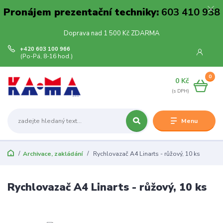
Pronájem prezentační techniky:
603 410 938
Doprava nad 1 500 Kč ZDARMA
+420 603 100 966
(Po-Pá, 8-16 hod.)
0
0 Kč
Menu
Archivace, zakládání
Rychlovazač A4 Linarts - růžový, 10 ks
Rychlovazač A4 Linarts - růžový, 10 ks