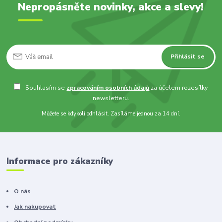
Nepropásněte novinky, akce a slevy!
Přihlásit se
Souhlasím se
zpracováním osobních údajů
za účelem rozesílky
newsletteru.
Můžete se kdykoli odhlásit. Zasíláme jednou za 14 dní.
Informace pro zákazníky
O nás
Jak nakupovat