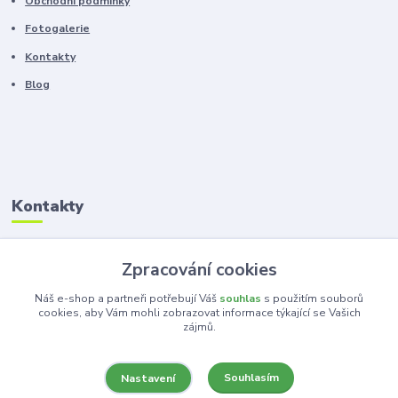
Obchodní podmínky
Fotogalerie
Kontakty
Blog
Kontakty
Zákaznická podpora
Zpracování cookies
+420 603 100 966
(Po-Pá, 8-16 hod.)
Náš e-shop a partneři potřebují Váš
souhlas
s použitím souborů
cookies, aby Vám mohli zobrazovat informace týkající se Vašich
zájmů.
kancelar@ka-ma.cz
Souhlasím
Nastavení