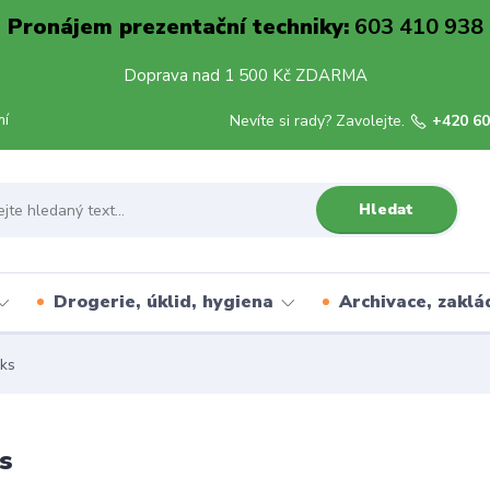
Pronájem prezentační techniky:
603 410 938
Doprava nad 1 500 Kč ZDARMA
mí
Nevíte si rady? Zavolejte.
+420 60
Hledat
Drogerie, úklid, hygiena
Archivace, zaklá
 ks
ks