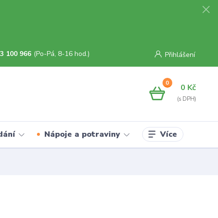
3 100 966
(Po-Pá, 8-16 hod.)
Přihlášení
0
0 Kč
Více
dání
Nápoje a potraviny