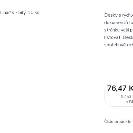
Desky s rychl
dokumentů for
stránku vaší
listovat. Des
spolehlivě oc
76,47 
92,53 
Číslo produktu: