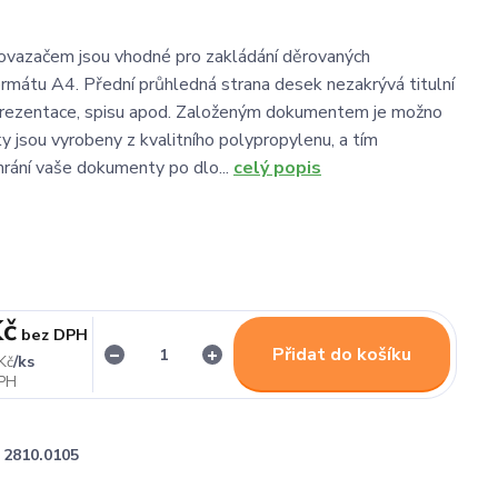
ovazačem jsou vhodné pro zakládání děrovaných
mátu A4. Přední průhledná strana desek nezakrývá titulní
 prezentace, spisu apod. Založeným dokumentem je možno
ky jsou vyrobeny z kvalitního polypropylenu, a tím
hrání vaše dokumenty po dlo...
celý popis
Kč
bez DPH
Přidat do košíku
/
ks
Kč
2810.0105