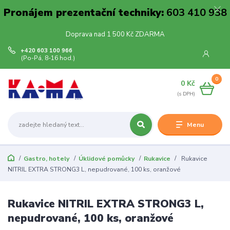
Pronájem prezentační techniky:
603 410 938
Doprava nad 1 500 Kč ZDARMA
+420 603 100 966
(Po-Pá, 8-16 hod.)
0
0 Kč
Menu
Gastro, hotely
Úklidové pomůcky
Rukavice
Rukavice
NITRIL EXTRA STRONG3 L, nepudrované, 100 ks, oranžové
Rukavice NITRIL EXTRA STRONG3 L,
nepudrované, 100 ks, oranžové