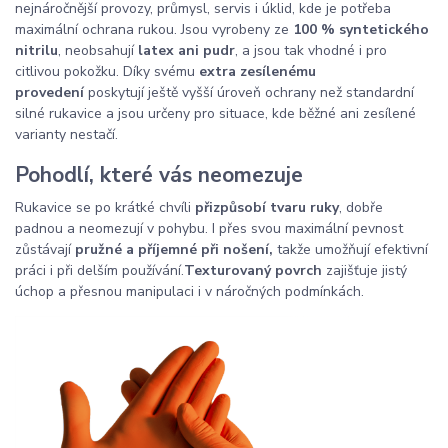
nejnáročnější provozy, průmysl, servis i úklid, kde je potřeba
maximální ochrana rukou. Jsou vyrobeny ze
100 % syntetického
nitrilu
, neobsahují
latex ani pudr
, a jsou tak vhodné i pro
citlivou pokožku. Díky svému
extra zesílenému
provedení
poskytují ještě vyšší úroveň ochrany než standardní
silné rukavice a jsou určeny pro situace, kde běžné ani zesílené
varianty nestačí.
Pohodlí, které vás neomezuje
Rukavice se po krátké chvíli
přizpůsobí tvaru ruky
, dobře
padnou a neomezují v pohybu. I přes svou maximální pevnost
zůstávají
pružné a příjemné při nošení,
takže umožňují efektivní
práci i při delším používání.
Texturovaný povrch
zajišťuje jistý
úchop a přesnou manipulaci i v náročných podmínkách.