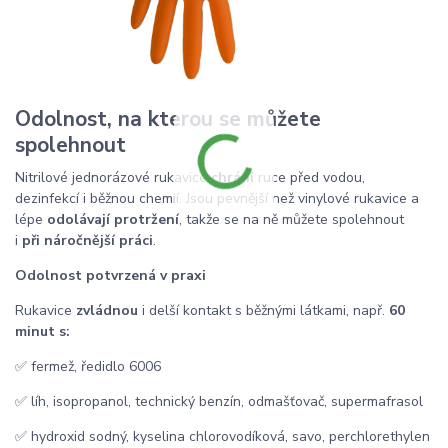
Odolnost, na kterou se můžete
spolehnout
Nitrilové jednorázové rukavice
chrání
ruce před vodou,
dezinfekcí i běžnou chemií. Jsou pevnější než vinylové rukavice a
lépe
odolávají protržení
, takže se na ně můžete spolehnout
i
při náročnější práci
.
Odolnost potvrzená v praxi
Rukavice
zvládnou
i delší kontakt s běžnými látkami, např.
60
minut s:
✅ fermež, ředidlo 6006
✅ líh, isopropanol, technický benzín, odmašťovač, supermafrasol
✅ hydroxid sodný, kyselina chlorovodíková, savo, perchlorethylen