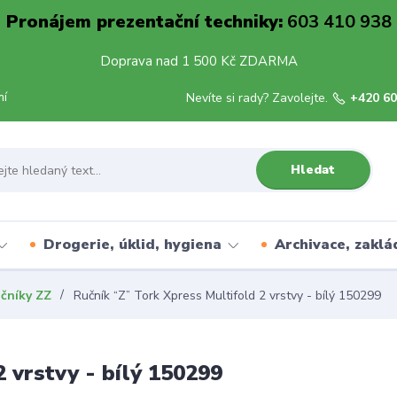
Pronájem prezentační techniky:
603 410 938
Doprava nad 1 500 Kč ZDARMA
mí
Nevíte si rady? Zavolejte.
+420 60
Hledat
Drogerie, úklid, hygiena
Archivace, zaklá
učníky ZZ
Ručník “Z” Tork Xpress Multifold 2 vrstvy - bílý 150299
 vrstvy - bílý 150299