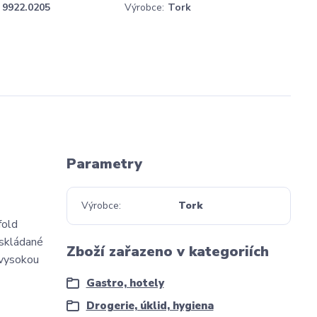
9922.0205
Výrobce:
Tork
Parametry
Výrobce
Tork
fold
 skládané
Zboží zařazeno v kategoriích
 vysokou
Gastro, hotely
Drogerie, úklid, hygiena