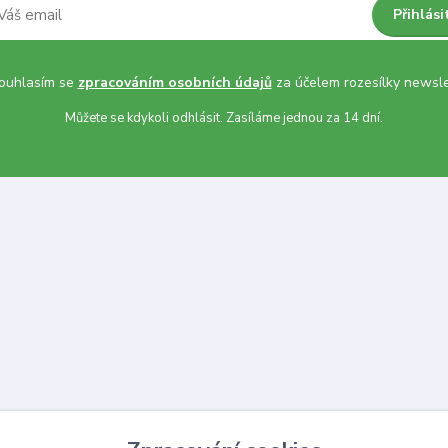
Přihlási
uhlasím se
zpracováním osobních údajů
za účelem rozesílky newsle
Můžete se kdykoli odhlásit. Zasíláme jednou za 14 dní.