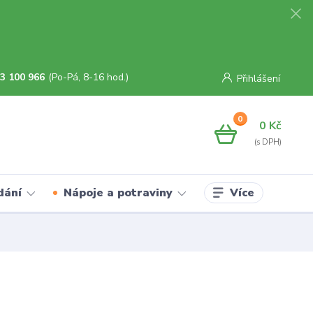
3 100 966
(Po-Pá, 8-16 hod.)
Přihlášení
0
0 Kč
Více
dání
Nápoje a potraviny