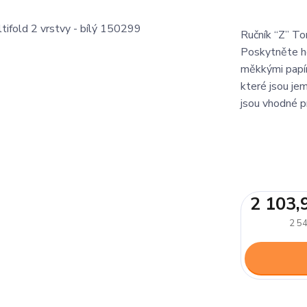
Ručník “Z” Tor
Poskytněte ho
měkkými papír
které jsou jem
jsou vhodné p
2 103,
2 54