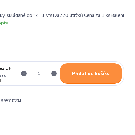
íky, skládané do “Z”. 1 vrstva220 útržků Cena za 1 ksBalení
opis
ez DPH
Přidat do košíku
/
ks
č
9957.0204