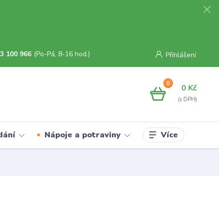
3 100 966
(Po-Pá, 8-16 hod.)
Přihlášení
0
0 Kč
Více
dání
Nápoje a potraviny