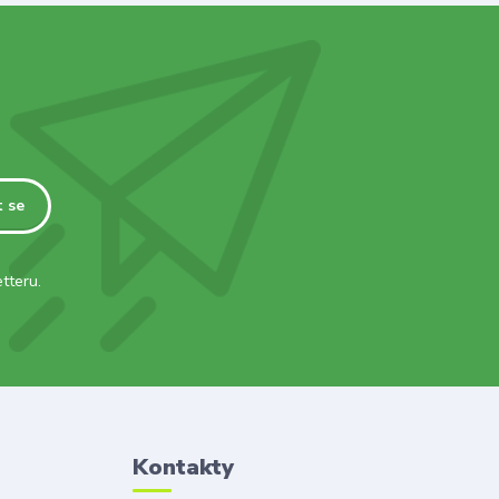
t se
tteru.
Kontakty