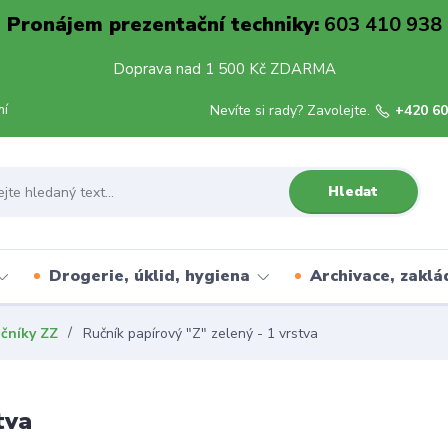
Pronájem prezentační techniky:
603 410 938
Doprava nad 1 500 Kč ZDARMA
mí
Nevíte si rady? Zavolejte.
+420 60
Hledat
Drogerie, úklid, hygiena
Archivace, zaklá
učníky ZZ
Ručník papírový "Z" zelený - 1 vrstva
tva