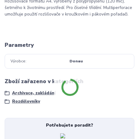
Rozlišovače formátu A4, vyrobeny z polypropylenu (120 mic),
šetrného k životnímu prostředí. Pro číselné třídění. Multiperforace
umožňuje použití rozlišovače v kroužkovém i pákovém pořadači.
Parametry
Výrobce
Donau
Zboží zařazeno v kategoriích
Archivace, zakládání
Rozdělovníky
Potřebujete poradit?