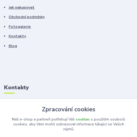
Jak nakupovat
Obchodní podmínky
Fotogalerie
Kontakty
Blog
Kontakty
Zákaznická podpora
Zpracování cookies
+420 603 100 966
(Po-Pá, 8-16 hod.)
Náš e-shop a partneři potřebují Váš
souhlas
s použitím souborů
cookies, aby Vám mohli zobrazovat informace týkající se Vašich
zájmů.
kancelar@ka-ma.cz