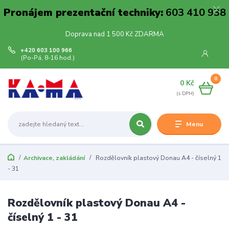
Pronájem prezentační techniky:
603 410 938
Doprava nad 1 500 Kč ZDARMA
+420 603 100 966
(Po-Pá, 8-16 hod.)
0
0 Kč
Menu
Archivace, zakládání
Rozdělovník plastový Donau A4 - číselný 1
- 31
Rozdělovník plastový Donau A4 -
číselný 1 - 31