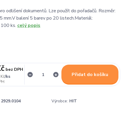
ro odlišení dokumentů. Lze použít do pořadačů. Rozměr:
mm.V balení 5 barev po 20 listech.Materiál:
: 100 ks.
celý popis
Kč
bez DPH
Přidat do košíku
/
ks
 Kč
2929.0104
Výrobce:
HIT