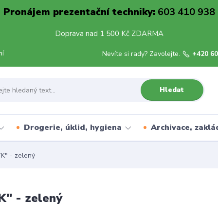
Pronájem prezentační techniky:
603 410 938
Doprava nad 1 500 Kč ZDARMA
mí
Nevíte si rady? Zavolejte.
+420 60
Hledat
Drogerie, úklid, hygiena
Archivace, zaklá
K" - zelený
" - zelený