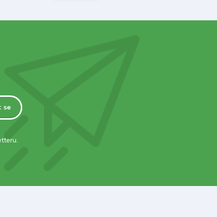
t se
tteru.