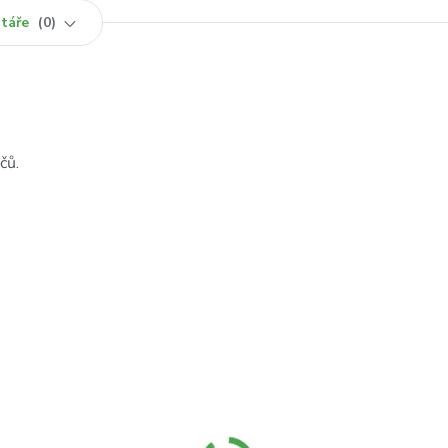
táře
0
čů.