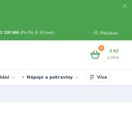
3 100 966
(Po-Pá, 8-16 hod.)
Přihlášení
0
0 Kč
Více
dání
Nápoje a potraviny