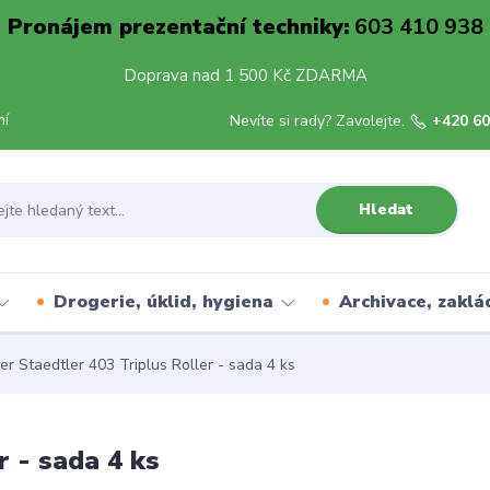
Pronájem prezentační techniky:
603 410 938
Doprava nad 1 500 Kč ZDARMA
mí
Nevíte si rady? Zavolejte.
+420 60
Hledat
Drogerie, úklid, hygiena
Archivace, zaklá
er Staedtler 403 Triplus Roller - sada 4 ks
r - sada 4 ks