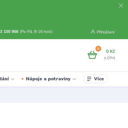
3 100 966
(Po-Pá, 8-16 hod.)
Přihlášení
0
0 Kč
Více
dání
Nápoje a potraviny