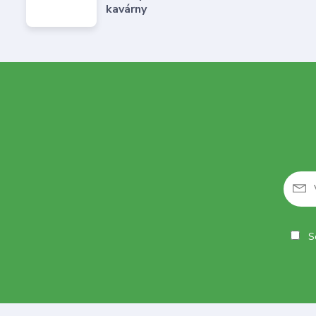
kavárny
So