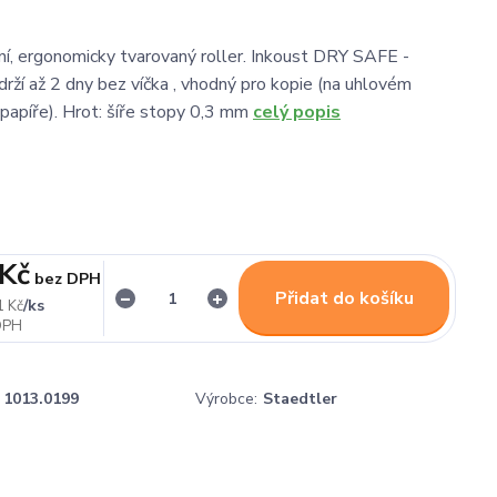
ní, ergonomicky tvarovaný roller. Inkoust DRY SAFE -
drží až 2 dny bez víčka , vhodný pro kopie (na uhlovém
apíře). Hrot: šíře stopy 0,3 mm
celý popis
 Kč
bez DPH
Přidat do košíku
/
ks
1 Kč
1013.0199
Výrobce:
Staedtler