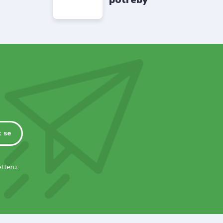
t se
tteru.