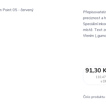
Přepisovateln
preciznost a h
Speciální ink
místě. Text z
třením („gumo
91,30 
110,47
Číslo produktu: