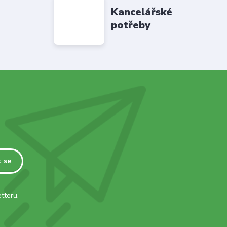
Kancelářské
potřeby
t se
tteru.