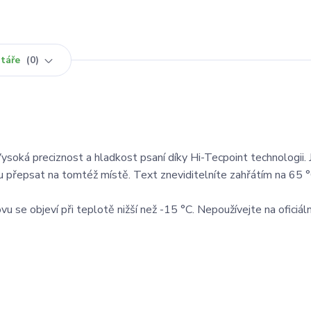
táře
0
Vysoká preciznost a hladkost psaní díky Hi-Tecpoint technologii.
u přepsat na tomtéž místě. Text zneviditelníte zahřátím na 65 °
 se objeví při teplotě nižší než -15 °C. Nepoužívejte na oficiáln