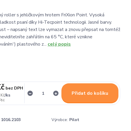
ý roller s jehličkovým hrotem FriXion Point. Vysoká
ladkost psaní díky Hi-Tecpoint technologii. Jasné barvy.
oust – napsaný text lze vymazat a znovu přepsat na tomtéž
neviditelníte zahřátím na 65 °C, které vznikne
váním“) plastového z...
celý popis
Kč
bez DPH
Přidat do košíku
/
ks
 Kč
1016.2103
Výrobce:
Pilot