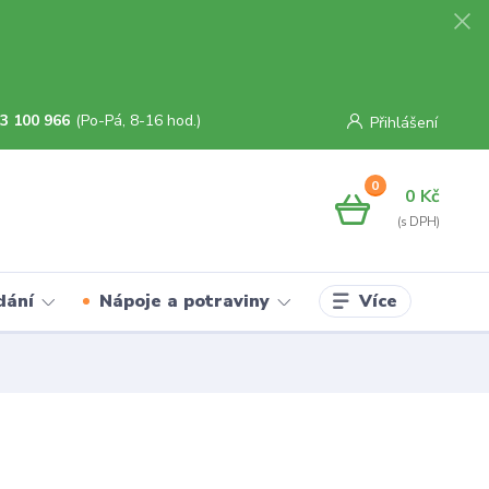
3 100 966
(Po-Pá, 8-16 hod.)
Přihlášení
0
0 Kč
Více
dání
Nápoje a potraviny