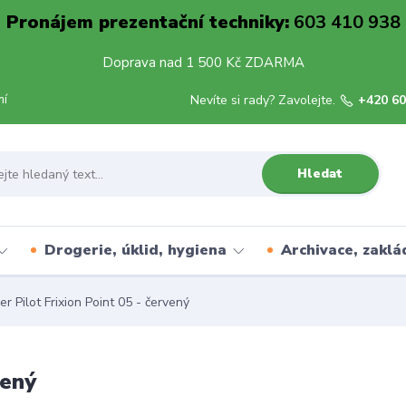
Pronájem prezentační techniky:
603 410 938
Doprava nad 1 500 Kč ZDARMA
mí
Nevíte si rady? Zavolejte.
+420 60
Hledat
Drogerie, úklid, hygiena
Archivace, zaklá
er Pilot Frixion Point 05 - červený
vený