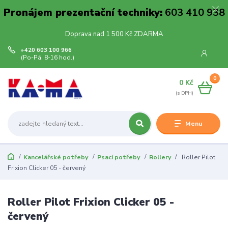
Pronájem prezentační techniky:
603 410 938
Doprava nad 1 500 Kč ZDARMA
+420 603 100 966
(Po-Pá, 8-16 hod.)
0
0 Kč
Menu
Kancelářské potřeby
Psací potřeby
Rollery
Roller Pilot
Frixion Clicker 05 - červený
Roller Pilot Frixion Clicker 05 -
červený