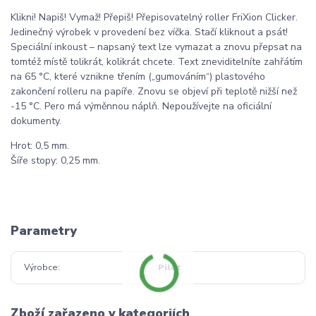
Klikni! Napiš! Vymaž! Přepiš! Přepisovatelný roller FriXion Clicker.
Jedinečný výrobek v provedení bez víčka. Stačí kliknout a psát!
Speciální inkoust – napsaný text lze vymazat a znovu přepsat na
tomtéž místě tolikrát, kolikrát chcete. Text zneviditelníte zahřátím
na 65 °C, které vznikne třením („gumováním“) plastového
zakončení rolleru na papíře. Znovu se objeví při teplotě nižší než
-15 °C. Pero má výměnnou náplň. Nepoužívejte na oficiální
dokumenty.
Hrot: 0,5 mm.
Šíře stopy: 0,25 mm.
Parametry
Výrobce
Pilot
Zboží zařazeno v kategoriích