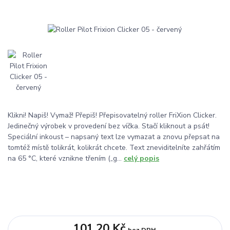
Klikni! Napiš! Vymaž! Přepiš! Přepisovatelný roller FriXion Clicker.
Jedinečný výrobek v provedení bez víčka. Stačí kliknout a psát!
Speciální inkoust – napsaný text lze vymazat a znovu přepsat na
tomtéž místě tolikrát, kolikrát chcete. Text zneviditelníte zahřátím
na 65 °C, které vznikne třením („g...
celý popis
101,20 Kč
bez DPH