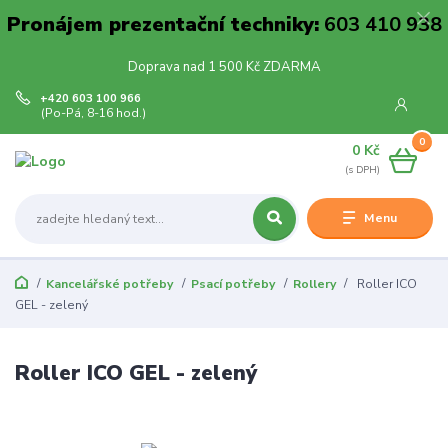
Pronájem prezentační techniky:
603 410 938
Doprava nad 1 500 Kč ZDARMA
+420 603 100 966
(Po-Pá, 8-16 hod.)
0
0 Kč
Menu
Kancelářské potřeby
Psací potřeby
Rollery
Roller ICO
GEL - zelený
Roller ICO GEL - zelený