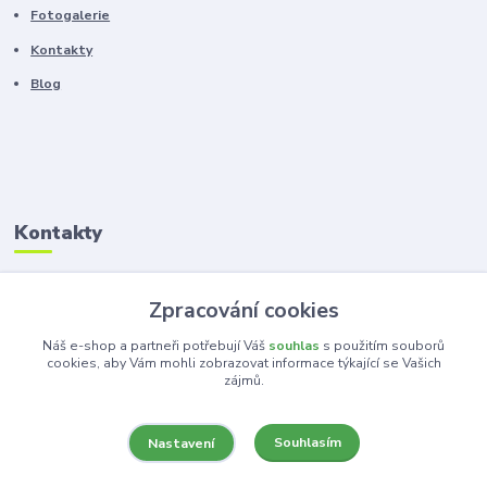
Fotogalerie
Kontakty
Blog
Kontakty
Zákaznická podpora
Zpracování cookies
+420 603 100 966
(Po-Pá, 8-16 hod.)
Náš e-shop a partneři potřebují Váš
souhlas
s použitím souborů
cookies, aby Vám mohli zobrazovat informace týkající se Vašich
zájmů.
kancelar@ka-ma.cz
Souhlasím
Nastavení