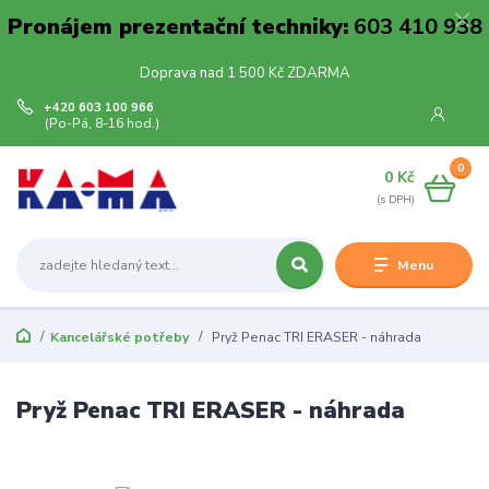
Pronájem prezentační techniky:
603 410 938
Doprava nad 1 500 Kč ZDARMA
+420 603 100 966
(Po-Pá, 8-16 hod.)
0
0 Kč
Menu
Kancelářské potřeby
Pryž Penac TRI ERASER - náhrada
Pryž Penac TRI ERASER - náhrada