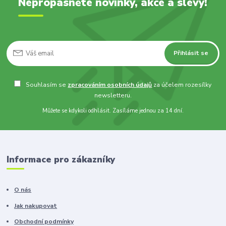
Nepropásněte novinky, akce a slevy!
Přihlásit se
Souhlasím se
zpracováním osobních údajů
za účelem rozesílky
newsletteru.
Můžete se kdykoli odhlásit. Zasíláme jednou za 14 dní.
Informace pro zákazníky
O nás
Jak nakupovat
Obchodní podmínky