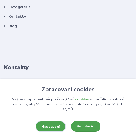
Fotogalerie
Kontakty
Blog
Kontakty
Zákaznická podpora
Zpracování cookies
+420 603 100 966
(Po-Pá, 8-16 hod.)
Náš e-shop a partneři potřebují Váš
souhlas
s použitím souborů
cookies, aby Vám mohli zobrazovat informace týkající se Vašich
zájmů.
kancelar@ka-ma.cz
Souhlasím
Nastavení