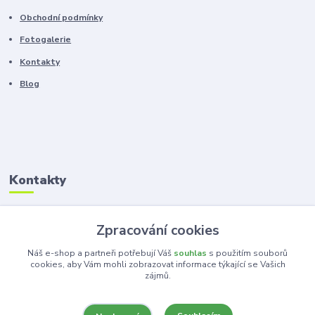
Obchodní podmínky
Fotogalerie
Kontakty
Blog
Kontakty
Zákaznická podpora
Zpracování cookies
+420 603 100 966
(Po-Pá, 8-16 hod.)
Náš e-shop a partneři potřebují Váš
souhlas
s použitím souborů
cookies, aby Vám mohli zobrazovat informace týkající se Vašich
zájmů.
kancelar@ka-ma.cz