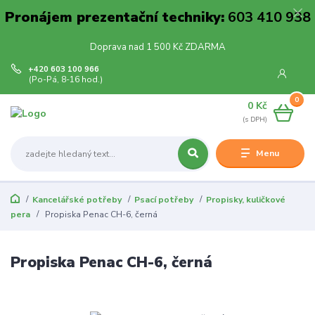
Pronájem prezentační techniky:
603 410 938
Doprava nad 1 500 Kč ZDARMA
+420 603 100 966
(Po-Pá, 8-16 hod.)
0
0 Kč
Menu
Kancelářské potřeby
Psací potřeby
Propisky, kuličkové
pera
Propiska Penac CH-6, černá
Propiska Penac CH-6, černá