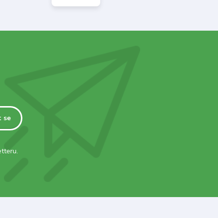
t se
tteru.