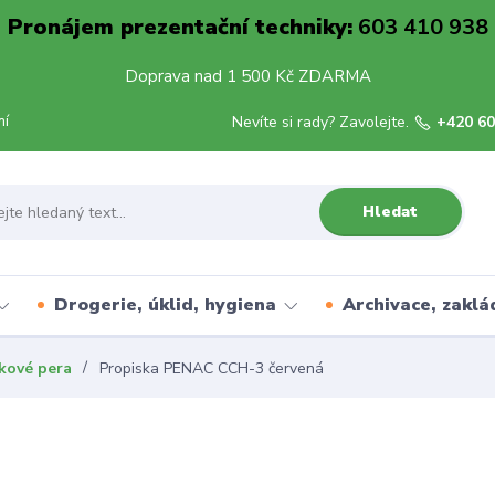
Pronájem prezentační techniky:
603 410 938
Doprava nad 1 500 Kč ZDARMA
mí
Nevíte si rady? Zavolejte.
+420 60
Hledat
Drogerie, úklid, hygiena
Archivace, zaklá
čkové pera
Propiska PENAC CCH-3 červená