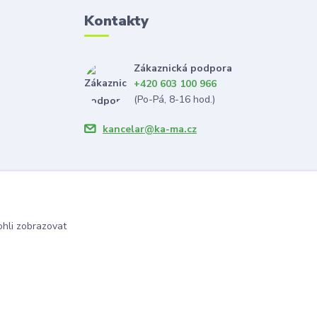
Kontakty
Zákaznická podpora
+420 603 100 966
(Po-Pá, 8-16 hod.)
kancelar@ka-ma.cz
hli zobrazovat
Vytvořeno na
Eshop-rychle.cz