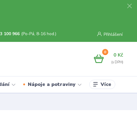
3 100 966
(Po-Pá, 8-16 hod.)
Přihlášení
0
0 Kč
Více
dání
Nápoje a potraviny