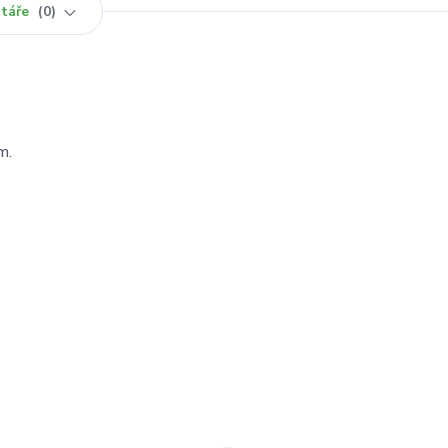
táře
0
m.