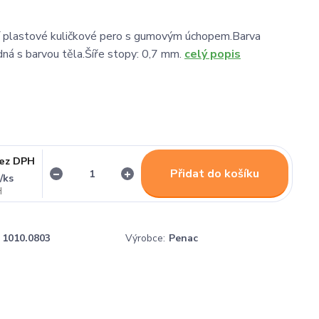
í plastové kuličkové pero s gumovým úchopem.Barva
dná s barvou těla.Šíře stopy: 0,7 mm.
celý popis
ez DPH
Přidat do košíku
/
ks
č
1010.0803
Výrobce:
Penac