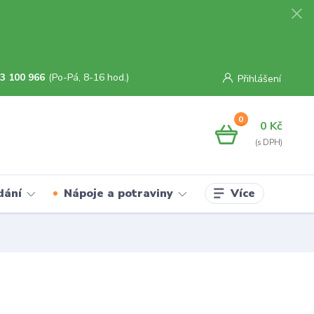
3 100 966
(Po-Pá, 8-16 hod.)
Přihlášení
0
0 Kč
Více
dání
Nápoje a potraviny