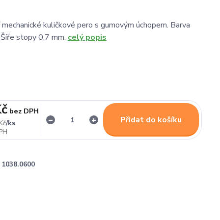
í mechanické kuličkové pero s gumovým úchopem. Barva
.Šíře stopy 0,7 mm.
celý popis
Kč
bez DPH
Přidat do košíku
/
ks
Kč
1038.0600