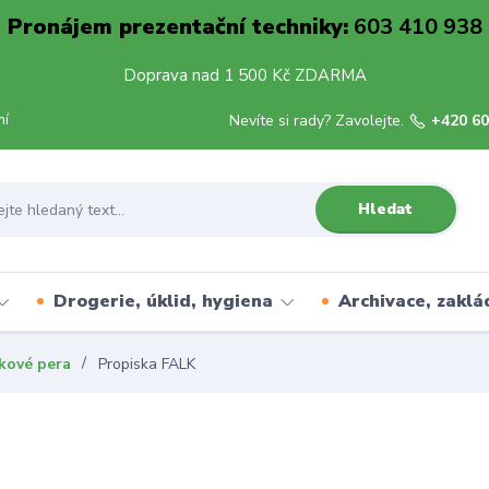
Pronájem prezentační techniky:
603 410 938
Doprava nad 1 500 Kč ZDARMA
mí
Nevíte si rady? Zavolejte.
+420 60
Hledat
Drogerie, úklid, hygiena
Archivace, zaklá
čkové pera
Propiska FALK