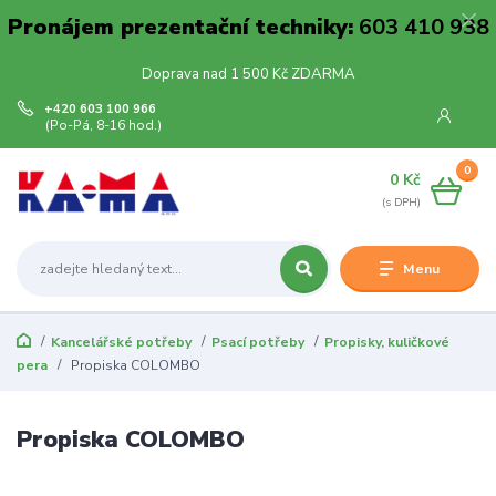
Pronájem prezentační techniky:
603 410 938
Doprava nad 1 500 Kč ZDARMA
+420 603 100 966
(Po-Pá, 8-16 hod.)
0
0 Kč
Menu
Kancelářské potřeby
Psací potřeby
Propisky, kuličkové
pera
Propiska COLOMBO
Propiska COLOMBO