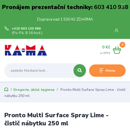
Pronájem prezentační techniky:
603 410 938
Doprava nad 1 500 Kč ZDARMA
+420 603 100 966
(Po-Pá, 8-16 hod.)
0
0 Kč
Menu
Drogerie, úklid, hygiena
Pronto Multi Surface Spray Lime - čistič
nábytku 250 ml
Pronto Multi Surface Spray Lime -
čistič nábytku 250 ml