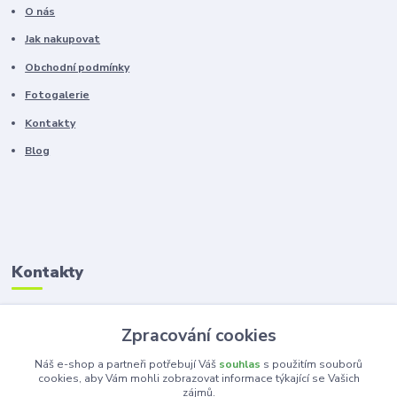
O nás
Jak nakupovat
Obchodní podmínky
Fotogalerie
Kontakty
Blog
Kontakty
Zákaznická podpora
Zpracování cookies
+420 603 100 966
(Po-Pá, 8-16 hod.)
Náš e-shop a partneři potřebují Váš
souhlas
s použitím souborů
cookies, aby Vám mohli zobrazovat informace týkající se Vašich
zájmů.
kancelar@ka-ma.cz