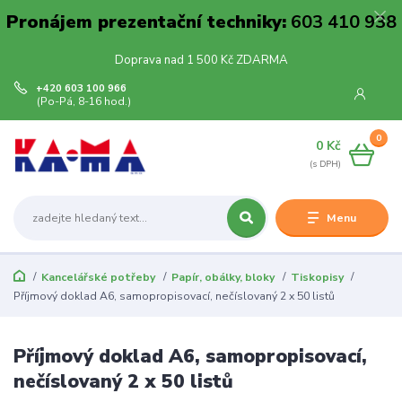
Pronájem prezentační techniky:
603 410 938
Doprava nad 1 500 Kč ZDARMA
+420 603 100 966
(Po-Pá, 8-16 hod.)
0
0 Kč
Menu
Kancelářské potřeby
Papír, obálky, bloky
Tiskopisy
Příjmový doklad A6, samopropisovací, nečíslovaný 2 x 50 listů
Příjmový doklad A6, samopropisovací,
nečíslovaný 2 x 50 listů