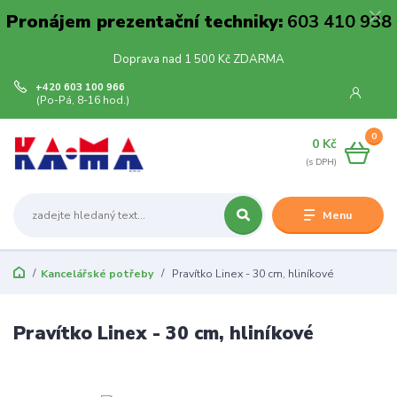
Pronájem prezentační techniky:
603 410 938
Doprava nad 1 500 Kč ZDARMA
+420 603 100 966
(Po-Pá, 8-16 hod.)
0
0 Kč
Menu
Kancelářské potřeby
Pravítko Linex - 30 cm, hliníkové
Pravítko Linex - 30 cm, hliníkové