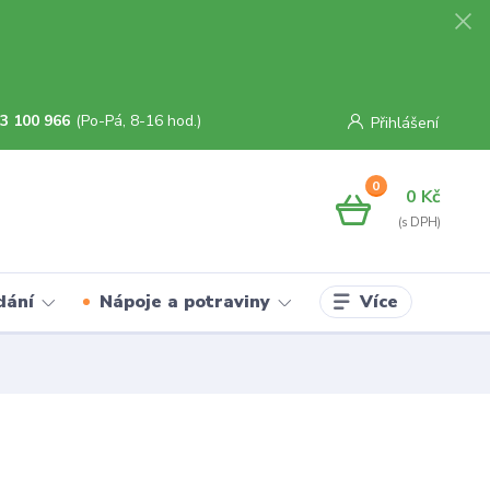
3 100 966
(Po-Pá, 8-16 hod.)
Přihlášení
0
0 Kč
Více
dání
Nápoje a potraviny