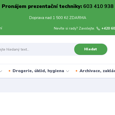
Pronájem prezentační techniky:
603 410 938
Doprava nad 1 500 Kč ZDARMA
mí
Nevíte si rady? Zavolejte.
+420 60
Hledat
Drogerie, úklid, hygiena
Archivace, zaklá
é