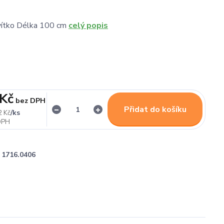
avítko Délka 100 cm
celý popis
 Kč
bez DPH
Přidat do košíku
/
ks
2 Kč
1716.0406