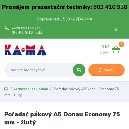
Pronájem prezentační techniky:
603 410 938
Doprava nad 1 500 Kč ZDARMA
+420 603 100 966
(Po-Pá, 8-16 hod.)
0
0 Kč
Menu
Archivace, zakládání
Pořadač pákový A5 Donau Economy 75
mm - žlutý
Pořadač pákový A5 Donau Economy 75
mm - žlutý