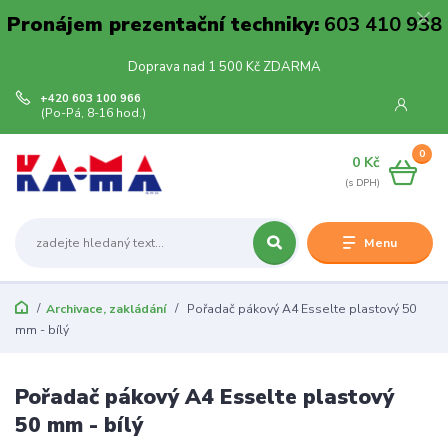
Pronájem prezentační techniky:
603 410 938
Doprava nad 1 500 Kč ZDARMA
+420 603 100 966
(Po-Pá, 8-16 hod.)
0
0 Kč
Menu
Archivace, zakládání
Pořadač pákový A4 Esselte plastový 50
mm - bílý
Pořadač pákový A4 Esselte plastový
50 mm - bílý