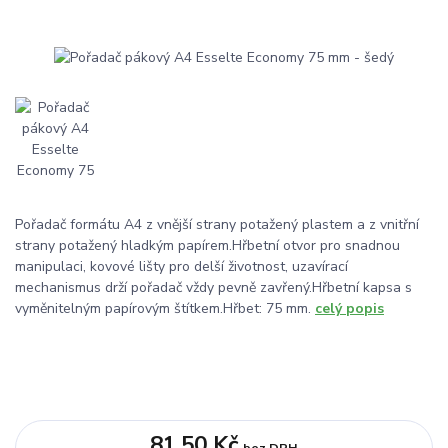
Pořadač formátu A4 z vnější strany potažený plastem a z vnitřní
strany potažený hladkým papírem.Hřbetní otvor pro snadnou
manipulaci, kovové lišty pro delší životnost, uzavírací
mechanismus drží pořadač vždy pevně zavřený.Hřbetní kapsa s
vyměnitelným papírovým štítkem.Hřbet: 75 mm.
celý popis
81,50 Kč
bez DPH