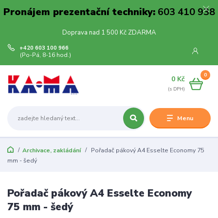
Pronájem prezentační techniky:
603 410 938
Doprava nad 1 500 Kč ZDARMA
+420 603 100 966
(Po-Pá, 8-16 hod.)
0
0 Kč
Menu
Archivace, zakládání
Pořadač pákový A4 Esselte Economy 75
mm - šedý
Pořadač pákový A4 Esselte Economy
75 mm - šedý