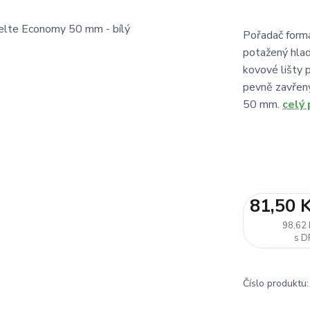
Pořadač formá
potažený hlad
kovové lišty 
pevně zavřen
50 mm.
celý 
81,50 
98,62 
Číslo produktu: