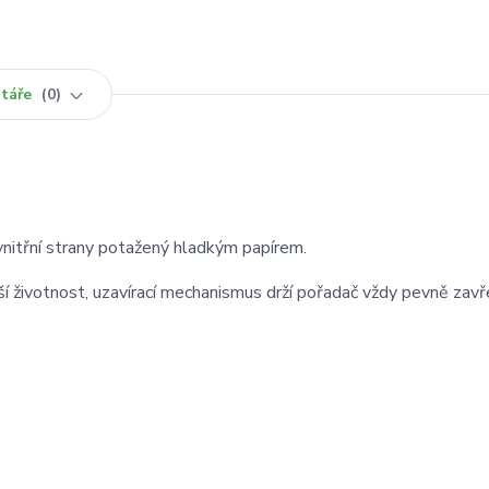
táře
0
nitřní strany potažený hladkým papírem.
ší životnost, uzavírací mechanismus drží pořadač vždy pevně zavř