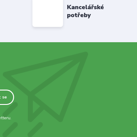
Kancelářské
potřeby
t se
tteru.