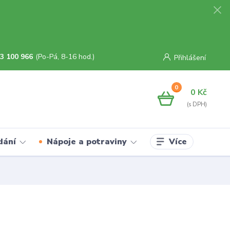
3 100 966
(Po-Pá, 8-16 hod.)
Přihlášení
0
0 Kč
Více
dání
Nápoje a potraviny