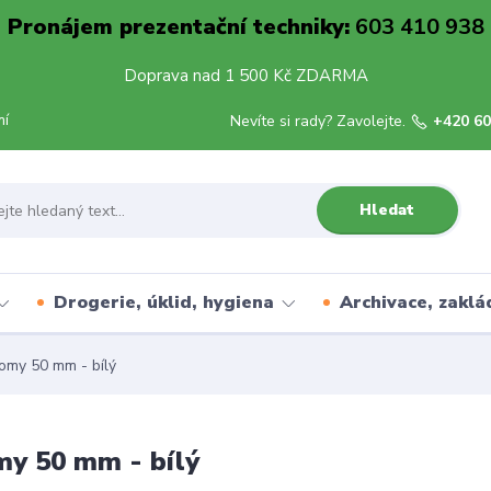
Pronájem prezentační techniky:
603 410 938
Doprava nad 1 500 Kč ZDARMA
mí
Nevíte si rady? Zavolejte.
+420 60
Hledat
Drogerie, úklid, hygiena
Archivace, zaklá
omy 50 mm - bílý
my 50 mm - bílý