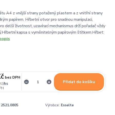
tu A4 z vnější strany potažený plastem a z vnitřní strany
kým papírem. Hřbetní otvor pro snadnou manipulaci,
pro delší životnost, uzavírací mechanismus drží pořadač vždy
ý.Hřbetní kapsa s vyměnitelným papírovým štítkem.Hřbet:
popis
Kč
bez DPH
Přidat do košíku
/
ks
Kč
2521.0805
Výrobce:
Esselte