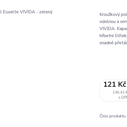
Kroužkový poř
odolnou a omy
VIVIDA. Kapac
hřbetní štíte
snadné přetáče
121 Kč
146,41 
Číslo produktu: