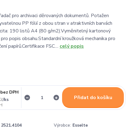
adač pro archivaci děrovaných dokumentů. Potažen
vatelnou PP fólií z obou stran v atraktivních barvách
ita: 190 listů A4 (80 g/m2).Vyměnitelný kartonový
k pro popis obsahu.Standardní kroužková mechanika pro
ní papírů.Certifikace FSC....
celý popis
bez DPH
Přidat do košíku
/
ks
Kč
2521.4104
Výrobce:
Esselte