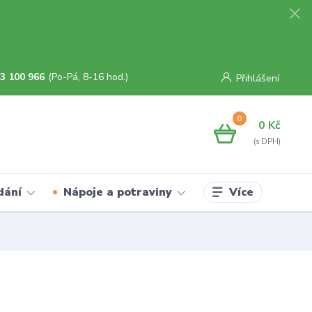
3 100 966
(Po-Pá, 8-16 hod.)
Přihlášení
0
0 Kč
Více
dání
Nápoje a potraviny