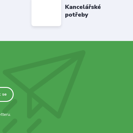
Kancelářské
potřeby
t se
tteru.