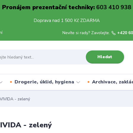
Pronájem prezentační techniky:
603 410 938
Doprava nad 1 500 Kč ZDARMA
mí
Nevíte si rady? Zavolejte.
+420 60
Hledat
Drogerie, úklid, hygiena
Archivace, zaklá
VIVIDA - zelený
IVIDA - zelený