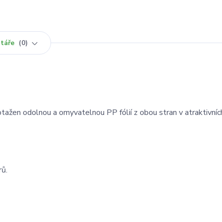
táře
0
ažen odolnou a omyvatelnou PP fólií z obou stran v atraktivníc
rů.