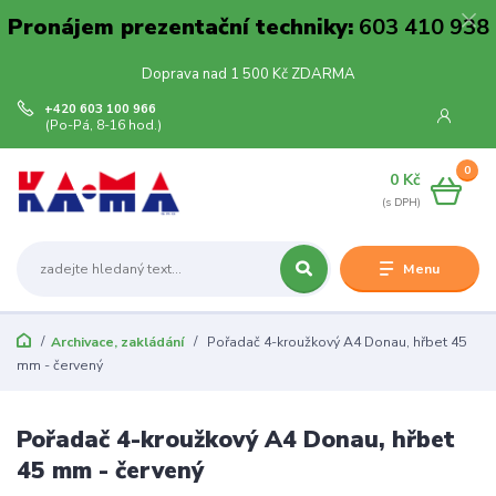
Pronájem prezentační techniky:
603 410 938
Doprava nad 1 500 Kč ZDARMA
+420 603 100 966
(Po-Pá, 8-16 hod.)
0
0 Kč
Menu
Archivace, zakládání
Pořadač 4-kroužkový A4 Donau, hřbet 45
mm - červený
Pořadač 4-kroužkový A4 Donau, hřbet
45 mm - červený