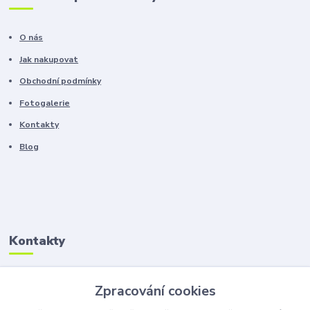
O nás
Jak nakupovat
Obchodní podmínky
Fotogalerie
Kontakty
Blog
Kontakty
Zákaznická podpora
Zpracování cookies
+420 603 100 966
(Po-Pá, 8-16 hod.)