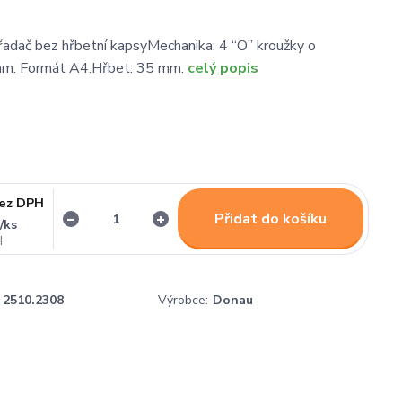
adač bez hřbetní kapsyMechanika: 4 “O” kroužky o
m. Formát A4.Hřbet: 35 mm.
celý popis
ez DPH
Přidat do košíku
/
ks
č
2510.2308
Výrobce:
Donau