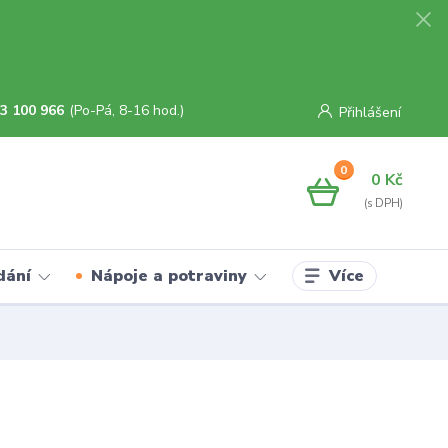
3 100 966
(Po-Pá, 8-16 hod.)
Přihlášení
0
0 Kč
Více
dání
Nápoje a potraviny