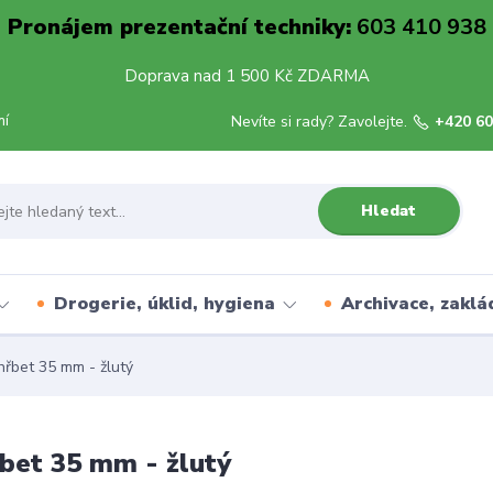
Pronájem prezentační techniky:
603 410 938
Doprava nad 1 500 Kč ZDARMA
mí
Nevíte si rady? Zavolejte.
+420 60
Hledat
Drogerie, úklid, hygiena
Archivace, zaklá
řbet 35 mm - žlutý
bet 35 mm - žlutý