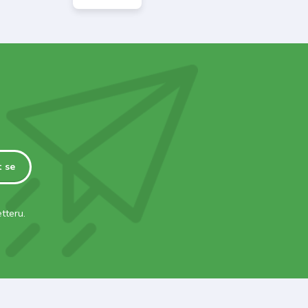
t se
tteru.