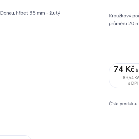
Kroužkový poř
průměru 20 m
74 Kč
b
89,54 K
Číslo produktu: