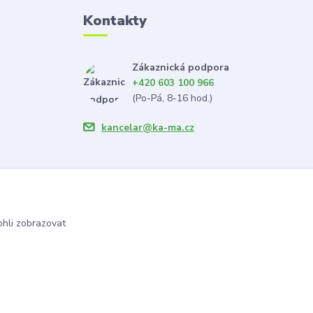
Kontakty
Zákaznická podpora
+420 603 100 966
(Po-Pá, 8-16 hod.)
kancelar@ka-ma.cz
hli zobrazovat
Vytvořeno na
Eshop-rychle.cz