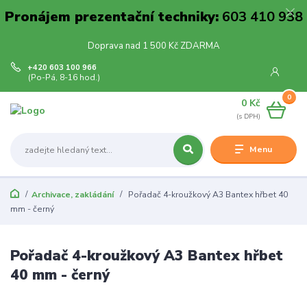
Pronájem prezentační techniky:
603 410 938
Doprava nad 1 500 Kč ZDARMA
+420 603 100 966
(Po-Pá, 8-16 hod.)
0
0 Kč
Menu
Archivace, zakládání
Pořadač 4-kroužkový A3 Bantex hřbet 40
mm - černý
Pořadač 4-kroužkový A3 Bantex hřbet
40 mm - černý