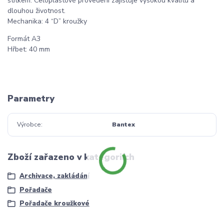
štítkem. Celoplastové provedení zajišťuje vysokou kvalitu a
dlouhou životnost.
Mechanika: 4 “D” kroužky
Formát A3
Hřbet: 40 mm
Parametry
Výrobce
Bantex
Zboží zařazeno v kategoriích
Archivace, zakládání
Pořadače
Pořadače kroužkové