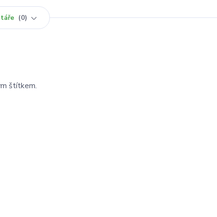
táře
0
ým štítkem.