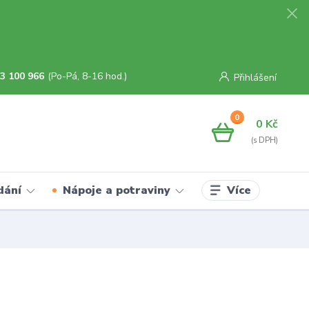
3 100 966
(Po-Pá, 8-16 hod.)
Přihlášení
0
0 Kč
Více
dání
Nápoje a potraviny