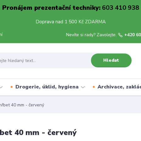
Pronájem prezentační techniky:
603 410 938
Doprava nad 1 500 Kč ZDARMA
mí
Nevíte si rady? Zavolejte.
+420 60
Hledat
Drogerie, úklid, hygiena
Archivace, zaklá
hřbet 40 mm - červený
bet 40 mm - červený