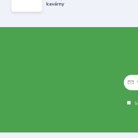
kavárny
So