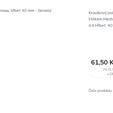
Kroužkový poř
štítkem.Mech
A4.Hřbet: 4
61,50 
74,41 
Číslo produktu: