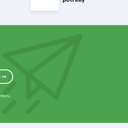
t se
tteru.