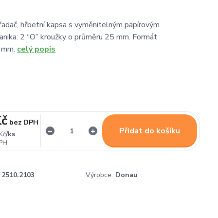
adač, hřbetní kapsa s vyměnitelným papírovým
anika: 2 “O” kroužky o průměru 25 mm. Formát
0 mm.
celý popis
Kč
bez DPH
Přidat do košíku
/
ks
Kč
2510.2103
Výrobce:
Donau